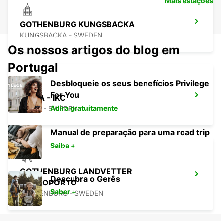
Mais estações
GOTHENBURG KUNGSBACKA
KUNGSBACKA - SWEDEN
Os nossos artigos do blog em
Portugal
Desbloqueie os seus benefícios Privilege
For You
KINNA - IKC
Adira gratuitamente
KINNA - SWEDEN
Manual de preparação para uma road trip
Saiba +
GOTHENBURG LANDVETTER
Descubra o Gerês
AEOROPORTO
Saber +
GOTHENBURG - SWEDEN