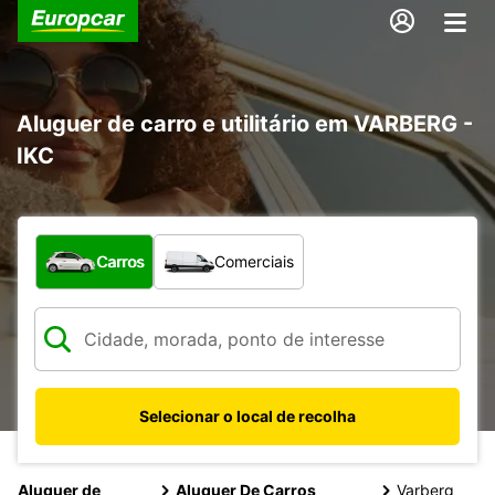
Aluguer de carro e utilitário em VARBERG -
IKC
Que tipo de veículo pretende?
Carros
Comerciais
Selecionar o local de recolha
Aluguer de
Aluguer De Carros
Varberg