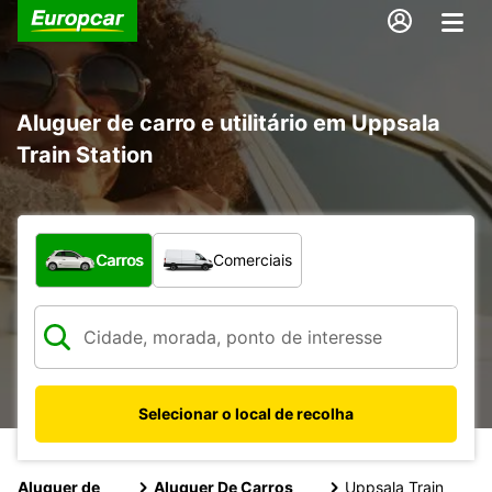
Aluguer de carro e utilitário em Uppsala
Train Station
Que tipo de veículo pretende?
Carros
Comerciais
Selecionar o local de recolha
Aluguer de
Aluguer De Carros
Uppsala Train