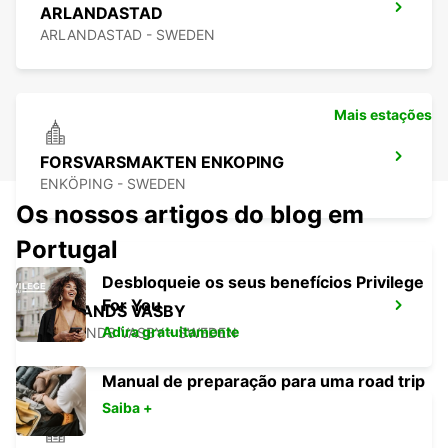
ARLANDASTAD
ARLANDASTAD - SWEDEN
Mais estações
FORSVARSMAKTEN ENKOPING
ENKÖPING - SWEDEN
Os nossos artigos do blog em
Portugal
Desbloqueie os seus benefícios Privilege
For You
UPPLANDS VASBY
Adira gratuitamente
UPPLANDS VASBY - SWEDEN
Manual de preparação para uma road trip
Saiba +