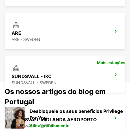
ARE
ARE - SWEDEN
Mais estações
SUNDSVALL - IKC
SUNDSVALL - SWEDEN
Os nossos artigos do blog em
Portugal
Desbloqueie os seus benefícios Privilege
For You
SUNDSVALL MIDLANDA AEROPORTO
Adira gratuitamente
SUNDSVALL - SWEDEN