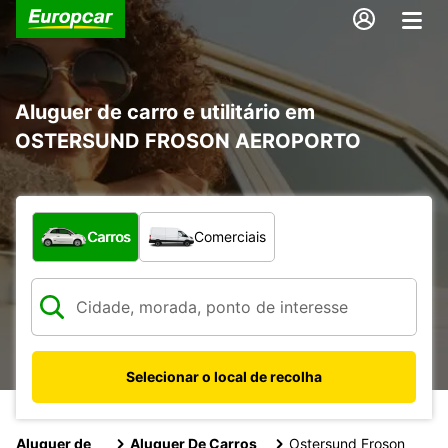
Aluguer de carro e utilitário em
OSTERSUND FROSON AEROPORTO
Que tipo de veículo pretende?
Carros
Comerciais
Selecionar o local de recolha
Aluguer de
Aluguer De Carros
Ostersund Froson