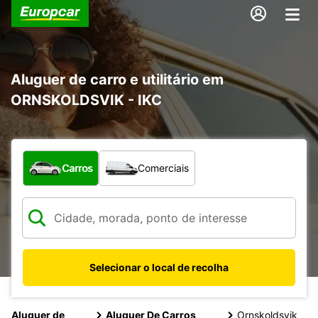
Aluguer de carro e utilitário em
ORNSKOLDSVIK - IKC
Que tipo de veículo pretende?
Carros
Comerciais
Selecionar o local de recolha
Aluguer de
Aluguer De Carros
Ornskoldsvik