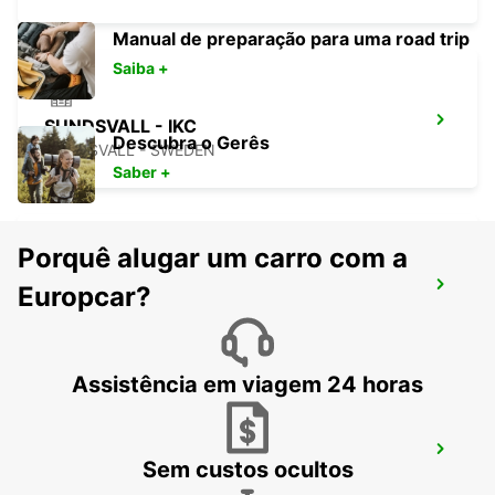
Manual de preparação para uma road trip
Saiba +
SUNDSVALL - IKC
Descubra o Gerês
SUNDSVALL - SWEDEN
Saber +
Porquê alugar um carro com a
SUNDSVALL TRAIN STATION
Europcar?
SUNDSVALL - SWEDEN
Assistência em viagem 24 horas
VAASA CENTRO DA CIDADE
Sem custos ocultos
VAASA - FINLAND