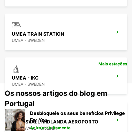
UMEA TRAIN STATION
UMEA - SWEDEN
Mais estações
UMEA - IKC
UMEA - SWEDEN
Os nossos artigos do blog em
Portugal
Desbloqueie os seus benefícios Privilege
For You
SUNDSVALL MIDLANDA AEROPORTO
Adira gratuitamente
SUNDSVALL - SWEDEN