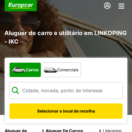
Aluguer de carro e utilitário em LINKOPING
- IKC
Que tipo de veículo pretende?
Carros
Comerciais
Selecionar o local de recolha
Aluguer de
Aluguer De Carros
Linkoping