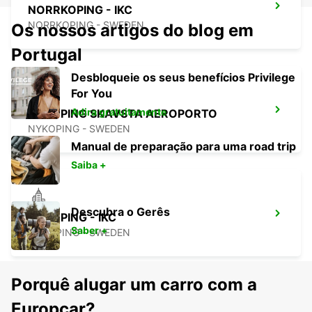
NORRKOPING - IKC
NORRKOPING - SWEDEN
Os nossos artigos do blog em
Portugal
Desbloqueie os seus benefícios Privilege
For You
Adira gratuitamente
NYKOPING SKAVSTA AEROPORTO
NYKOPING - SWEDEN
Manual de preparação para uma road trip
Saiba +
Descubra o Gerês
NYKOPING - IKC
Saber +
NYKOPING - SWEDEN
Porquê alugar um carro com a
Europcar?