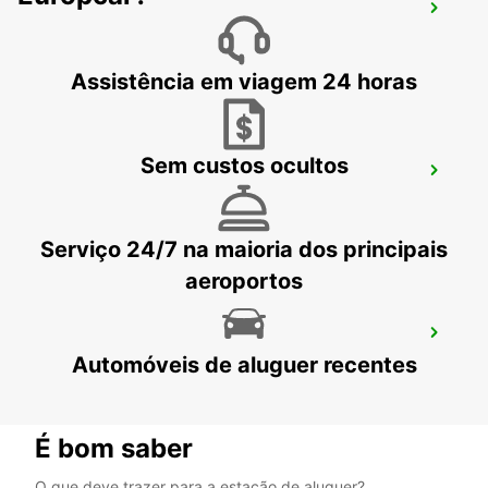
ORDEBO BOFORS AEROPORTO
OREBRO - SWEDEN
Assistência em viagem 24 horas
Sem custos ocultos
OREBRO - IKC
OREBRO - SWEDEN
Serviço 24/7 na maioria dos principais
aeroportos
SKOVDE - IKC
Automóveis de aluguer recentes
SKOVDE - SWEDEN
É bom saber
O que deve trazer para a estação de aluguer?