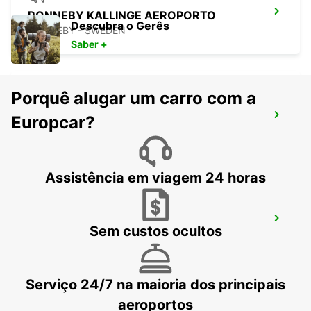
RONNEBY KALLINGE AEROPORTO
Descubra o Gerês
RONNEBY - SWEDEN
Saber +
Porquê alugar um carro com a
RONNEBY
Europcar?
RONNEBY - SWEDEN
Assistência em viagem 24 horas
VAXJO
Sem custos ocultos
VAXJO - SWEDEN
Serviço 24/7 na maioria dos principais
aeroportos