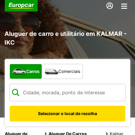
Aluguer de carro e utilitário em KALMAR -
IKC
Que tipo de veículo pretende?
Carros
Comerciais
Selecionar o local de recolha
Aluguer de
Aluguer De Carros
Kalmar