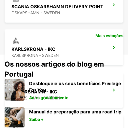
SCANIA OSKARSHAMN DELIVERY POINT
OSKARSHAMN - SWEDEN
Mais estações
KARLSKRONA - IKC
KARLSKRONA - SWEDEN
Os nossos artigos do blog em
Portugal
Desbloqueie os seus benefícios Privilege
For You
OSKARSHAMN - IKC
Adira gratuitamente
OSKARSHAMN - SWEDEN
Manual de preparação para uma road trip
Saiba +