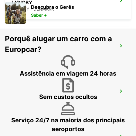
LYNGBY
Descubra o Gerês
LYNGBY - DENMARK
Saber +
Porquê alugar um carro com a
HERLEV
Europcar?
HERLEV - DENMARK
Assistência em viagem 24 horas
COPENHAGA GAMMEL KONGEVEJ
Sem custos ocultos
COPENHAGEN - DENMARK
Serviço 24/7 na maioria dos principais
aeroportos