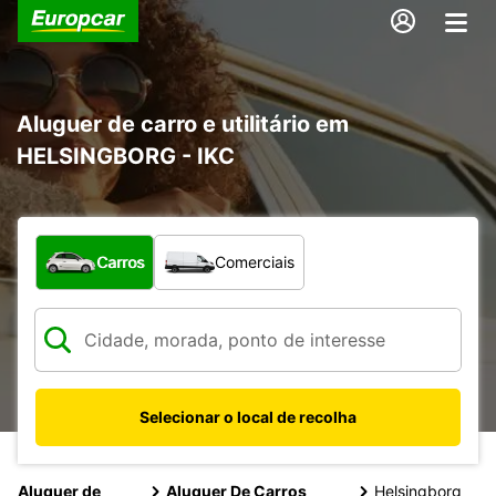
Aluguer de carro e utilitário em
HELSINGBORG - IKC
Que tipo de veículo pretende?
Carros
Comerciais
Selecionar o local de recolha
Aluguer de
Aluguer De Carros
Helsingborg