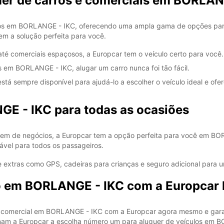
uer de carros e comerciais em BORLA
ulos em BORLANGE - IKC, oferecendo uma ampla gama de opções para
tem a solução perfeita para você.
SÁB:
té comerciais espaçosos, a Europcar tem o veículo certo para você.
DOM:
s em BORLANGE - IKC, alugar um carro nunca foi tão fácil.
stá sempre disponível para ajudá-lo a escolher o veículo ideal e ofe
*com c
Estes 
GE - IKC para todas as ocasiões
a feria
gem de negócios, a Europcar tem a opção perfeita para você em BO
ável para todos os passageiros.
 extras como GPS, cadeiras para crianças e seguro adicional para 
ro em BORLANGE - IKC com a Europcar
 ou comercial em BORLANGE - IKC com a Europcar agora mesmo e gar
ornam a Europcar a escolha número um para aluguer de veículos em 