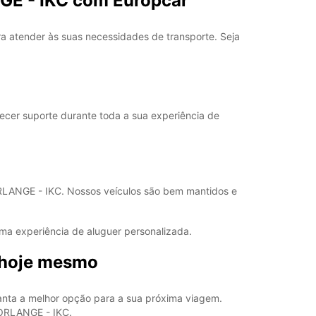
NGE - IKC com Europcar
06:00 - 07:59*
17:01 - 21:00*
21:01 - 23:59*
 atender às suas necessidades de transporte. Seja
Fechado
00:01 - 23:59*
Fechado
00:01 - 23:59*
recer suporte durante toda a sua experiência de
ustos adicionais
horários de funcionamento podem variar devido
dos.
RLANGE - IKC. Nossos veículos são bem mantidos e
+46 (243) 19050
uma experiência de aluguer personalizada.
Itinerário
 hoje mesmo
anta a melhor opção para a sua próxima viagem.
BORLANGE - IKC.