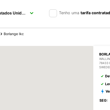
Tenho uma
tarifa contrata
Borlange Ikc
BORLA
WALLIN
78433
SWEDE
De
Le
Ve
SEG: