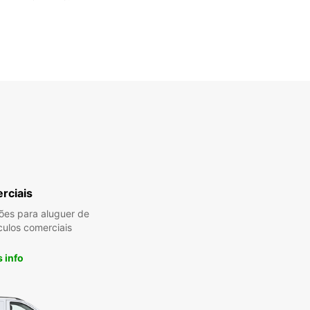
rciais
es para aluguer de
culos comerciais
 info