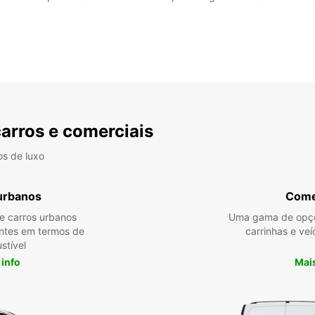
carros e comerciais
os de luxo
urbanos
Come
re carros urbanos
Uma gama de opçõ
entes em termos de
carrinhas e veí
stível
 info
Mais