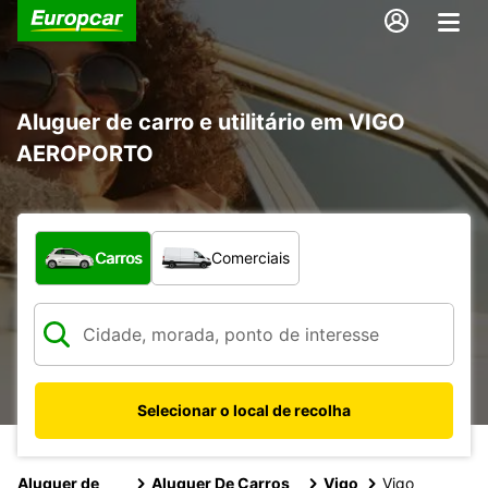
Aluguer de carro e utilitário em VIGO
AEROPORTO
Que tipo de veículo pretende?
Carros
Comerciais
Selecionar o local de recolha
Aluguer de
Aluguer De Carros
Vigo
Vigo