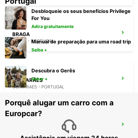
Portugal
Desbloqueie os seus benefícios Privilege
For You
Adira gratuitamente
BRAGA
BRAGA - PORTUGAL
Manual de preparação para uma road trip
Saiba +
Descubra o Gerês
Saber +
GUIMARÃES
GUIMARAES - PORTUGAL
Porquê alugar um carro com a
Europcar?
VILA NOVA DE FAMALICÃO
VILA NOVA DE FAMALICAO - PORTUGAL