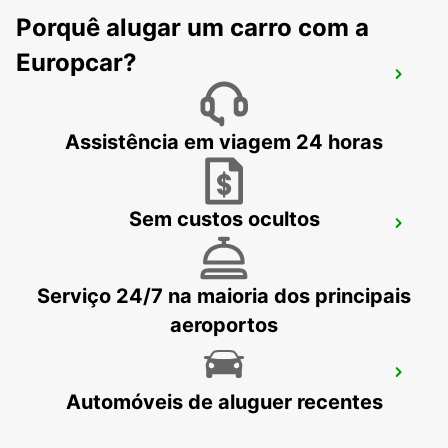
Porquê alugar um carro com a
Europcar?
AEROPORTO DE FUERTEVENTURA
PUERTO DEL ROSARIO - SPAIN
Assistência em viagem 24 horas
Sem custos ocultos
AEROPORTO DE LANZAROTE
SAN BARTOLOME - SPAIN
Serviço 24/7 na maioria dos principais
aeroportos
FUNCHAL CENTRO DA CIDADE
Automóveis de aluguer recentes
FUNCHAL - PORTUGAL