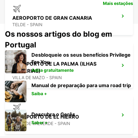
Mais estações
AEROPORTO DE GRAN CANARIA
TELDE - SPAIN
Os nossos artigos do blog em
Portugal
Desbloqueie os seus benefícios Privilege
For You
AEROPORTO DE LA PALMA (ILHAS
Adira gratuitamente
CANÁRIAS)
VILLA DE MAZO - SPAIN
Manual de preparação para uma road trip
Saiba +
Descubra o Gerês
AEROPORTO DE EL HIERRO
Saber +
VILLA DE VALVERDE - SPAIN