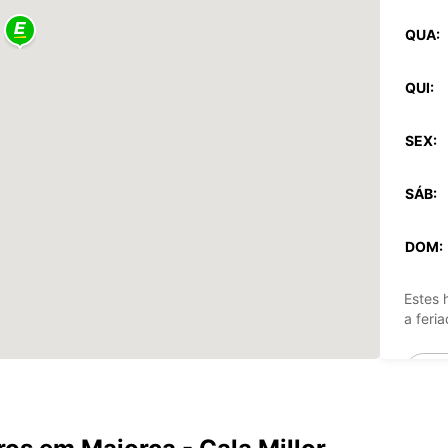
QUA:
QUI:
SEX:
SÁB:
DOM:
Estes 
a feria