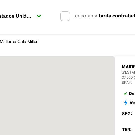
Tenho uma
tarifa contrata
Mallorca Cala Millor
MAIOR
S'ESTA
07560 
SPAIN
De
Ve
SEG:
TER: