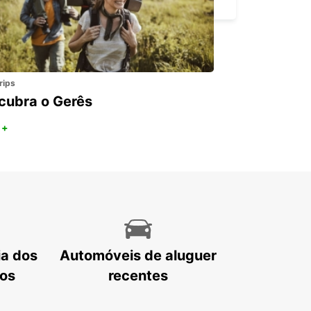
rips
cubra o Gerês
 +
ia dos
Automóveis de aluguer
tos
recentes