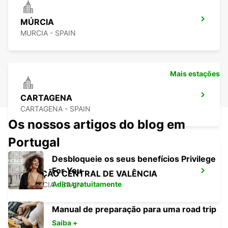
MÚRCIA
MURCIA - SPAIN
Mais estações
CARTAGENA
CARTAGENA - SPAIN
Os nossos artigos do blog em
Portugal
Desbloqueie os seus benefícios Privilege
For You
ESTAÇÃO CENTRAL DE VALÊNCIA
Adira gratuitamente
VALENCIA - SPAIN
Manual de preparação para uma road trip
Saiba +