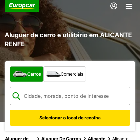
Aluguer de carro e utilitário em ALICANTE
RENFE
Que tipo de veículo pretende?
Carros
Comerciais
Selecionar o local de recolha
Aluguer de
Aluguer De Carros
Alicante
Alicante