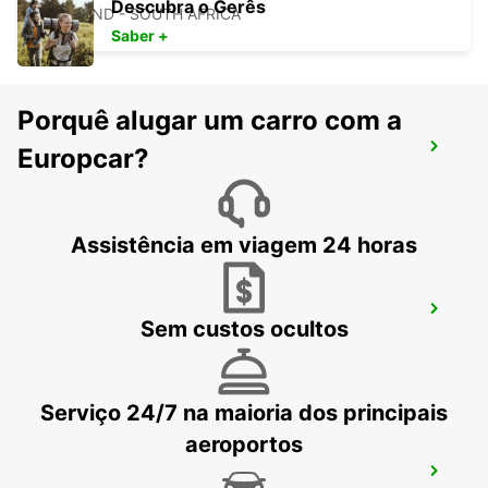
Descubra o Gerês
MIDRAND - SOUTH AFRICA
Saber +
Porquê alugar um carro com a
BRAAMFONTEIN
Europcar?
BRAAMFONTEIN - SOUTH AFRICA
Assistência em viagem 24 horas
FOURWAYS
Sem custos ocultos
JOHANNESBURG - SOUTH AFRICA
Serviço 24/7 na maioria dos principais
aeroportos
RANDBURG