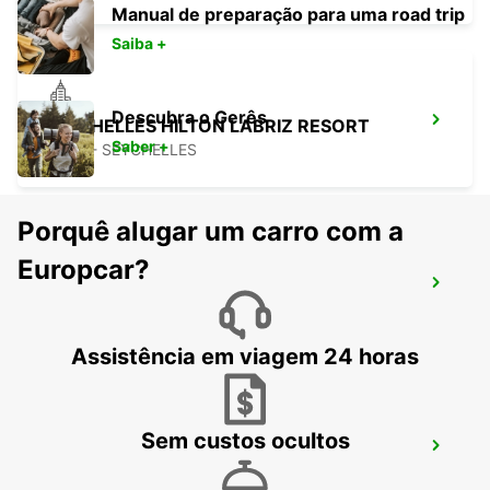
Manual de preparação para uma road trip
Saiba +
Descubra o Gerês
SEYCHELLES HILTON LABRIZ RESORT
Saber +
MAHE - SEYCHELLES
Porquê alugar um carro com a
Europcar?
DZAOUDZI AEROPORTO
PAMANDZI - MAYOTTE
Assistência em viagem 24 horas
Sem custos ocultos
MAMOUDZOU ZI KAWENI
MAMOUDZOU - MAYOTTE