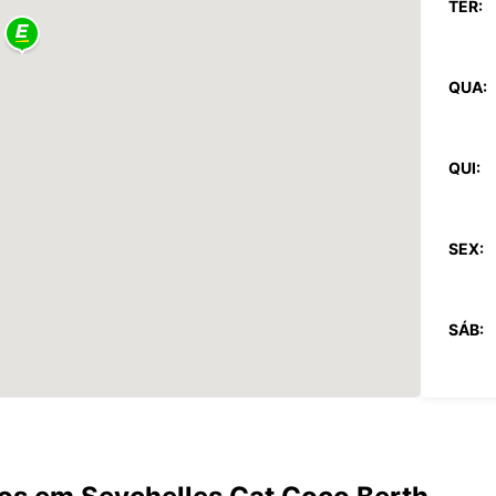
TER:
QUA:
QUI:
SEX:
SÁB:
DOM:
*com c