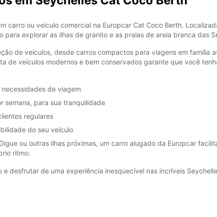
ros em Seychelles Cat Coco Berth
Estes 
a feria
um carro ou veículo comercial na Europcar Cat Coco Berth. Localiz
 para explorar as ilhas de granito e as praias de areia branca das S
ão de veículos, desde carros compactos para viagens em família até
ta de veículos modernos e bem conservados garante que você tenha
as necessidades de viagem
or semana, para sua tranquilidade
lientes regulares
bilidade do seu veículo
Digue ou outras ilhas próximas, um carro alugado da Europcar facili
rio ritmo.
e desfrutar de uma experiência inesquecível nas incríveis Seychelle