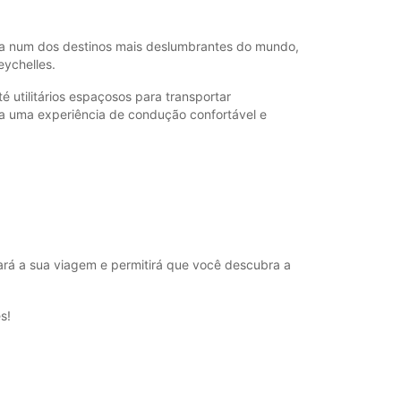
horários de funcionamento podem variar devido
dos.
ada num dos destinos mais deslumbrantes do mundo,
eychelles.
+248 (0) 2573668
 utilitários espaçosos para transportar
 uma experiência de condução confortável e
Itinerário
tará a sua viagem e permitirá que você descubra a
s!