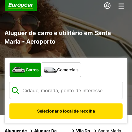
Aluguer de carro e utilitário em Santa
Maria - Aeroporto
Que tipo de veículo pretende?
Carros
Comerciais
Selecionar o local de recolha
Aluguer de
Aluguer De
Vila Do
Santa Maria