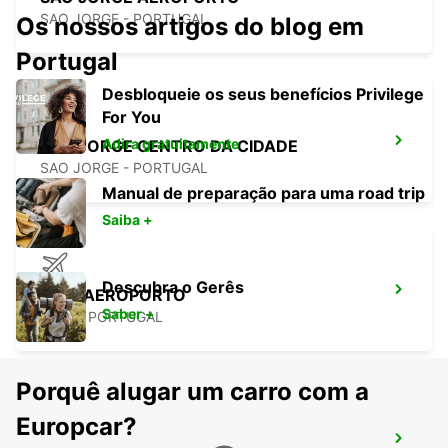
SAO JORGE - PORTUGAL
Os nossos artigos do blog em
Portugal
Desbloqueie os seus benefícios Privilege
For You
Adira gratuitamente
SÃO JORGE CENTRO DA CIDADE
SAO JORGE - PORTUGAL
Manual de preparação para uma road trip
Saiba +
Descubra o Gerês
PICO AEROPORTO
Saber +
PICO - PORTUGAL
Porquê alugar um carro com a
Europcar?
PICO CENTRO DA CIDADE