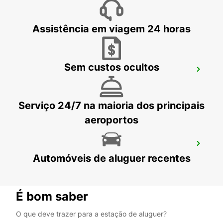
PICO - PORTUGAL
Assistência em viagem 24 horas
Sem custos ocultos
HORTA CENTRO DA CIDADE
HORTA - PORTUGAL
Serviço 24/7 na maioria dos principais
aeroportos
HORTA TERMINAL MARÍTIMO
Automóveis de aluguer recentes
HORTA - PORTUGAL
É bom saber
O que deve trazer para a estação de aluguer?