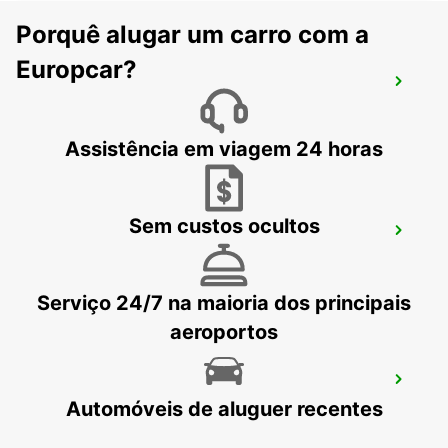
Porquê alugar um carro com a
Europcar?
MISKOLC
MISKOLC - HUNGARY
Assistência em viagem 24 horas
Sem custos ocultos
MISKOLC BOSCH IMPLANT
MISKOLC - HUNGARY
Serviço 24/7 na maioria dos principais
aeroportos
WROCLAW AEROPORTO
Automóveis de aluguer recentes
WROCLAW - POLAND