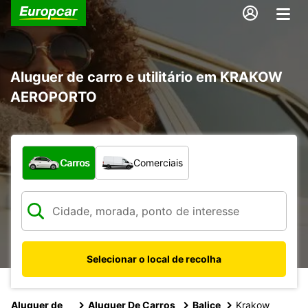
Aluguer de carro e utilitário em KRAKOW
AEROPORTO
Que tipo de veículo pretende?
Carros
Comerciais
Selecionar o local de recolha
Aluguer de
Aluguer De Carros
Balice
Krakow