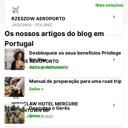
Mais estações
RZESZOW AEROPORTO
JASIONKA - POLAND
Os nossos artigos do blog em
Portugal
Desbloqueie os seus benefícios Privilege
For You
KOSICE AEROPORTO
Adira gratuitamente
KOSICE - SLOVAK REPUBLIC
Manual de preparação para uma road trip
Saiba +
WROCLAW HOTEL MERCURE
Descubra o Gerês
DOWNTOWN MP
Saber +
WROCLAW - POLAND