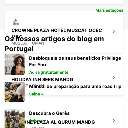
Mais estações
CROWNE PLAZA HOTEL MUSCAT OCEC
M&G
Os nossos artigos do blog em
MUSCAT - OMAN
Portugal
Desbloqueie os seus benefícios Privilege
For You
Adira gratuitamente
HOLIDAY INN SEEB MANDG
MUSCAT - OMAN
Manual de preparação para uma road trip
Saiba +
Descubra o Gerês
Saber +
CROWNE PLAZA AL QURUM MANDG