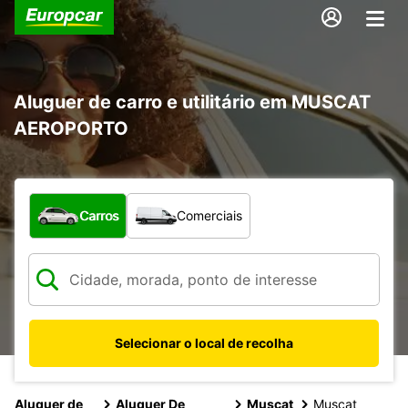
Aluguer de carro e utilitário em MUSCAT
AEROPORTO
Que tipo de veículo pretende?
Carros
Comerciais
Selecionar o local de recolha
Aluguer de
Aluguer De
Muscat
Muscat