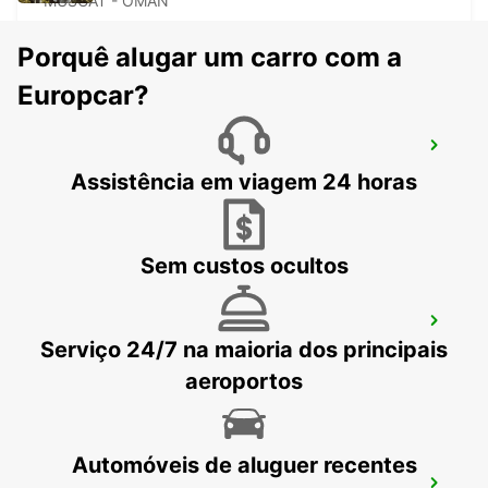
MUSCAT - OMAN
Porquê alugar um carro com a
Europcar?
PARK INN BY RADISSON MUSCAT
MANDG
Assistência em viagem 24 horas
MUSCAT - OMAN
Sem custos ocultos
JW MARRIOTT HOTEL MUSCAT
Serviço 24/7 na maioria dos principais
MUSCAT - OMAN
aeroportos
Automóveis de aluguer recentes