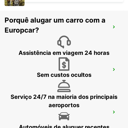
Porquê alugar um carro com a
WESEL
Europcar?
WESEL - GERMANY
Assistência em viagem 24 horas
AQUISGRÃO
Sem custos ocultos
AACHEN - GERMANY
Serviço 24/7 na maioria dos principais
aeroportos
BRUXELAS ZAVENTEM CIDADE
ZAVENTEM - BELGIUM
Automóveis de aluguer recentes