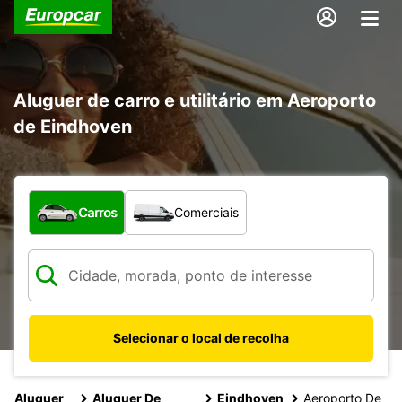
Aluguer de carro e utilitário em Aeroporto
de Eindhoven
Que tipo de veículo pretende?
Carros
Comerciais
Selecionar o local de recolha
Aluguer
Aluguer De
Eindhoven
Aeroporto De