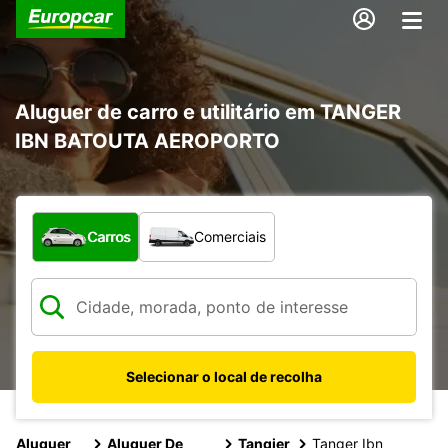
Aluguer de carro e utilitário em TANGER
IBN BATOUTA AEROPORTO
Que tipo de veículo pretende?
Carros
Comerciais
Selecionar o local de recolha
Aluguer
Aluguer De
Tangier
Tanger Ibn