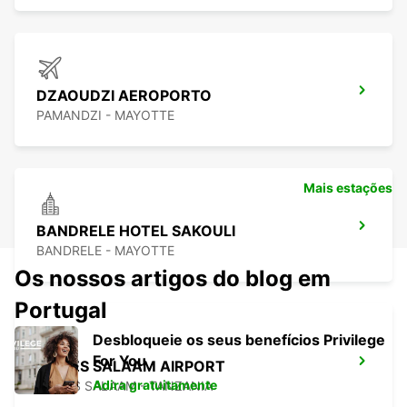
DZAOUDZI AEROPORTO
PAMANDZI - MAYOTTE
Mais estações
BANDRELE HOTEL SAKOULI
BANDRELE - MAYOTTE
Os nossos artigos do blog em
Portugal
Desbloqueie os seus benefícios Privilege
For You
DAR ES SALAAM AIRPORT
Adira gratuitamente
DAR ES SALAAM - TANZANIA