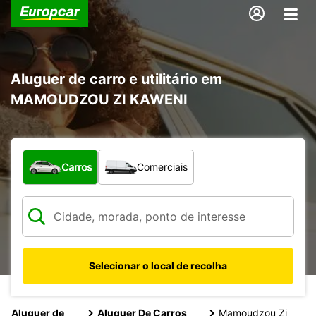
Aluguer de carro e utilitário em
MAMOUDZOU ZI KAWENI
Que tipo de veículo pretende?
Carros
Comerciais
Selecionar o local de recolha
Aluguer de
Aluguer De Carros
Mamoudzou Zi