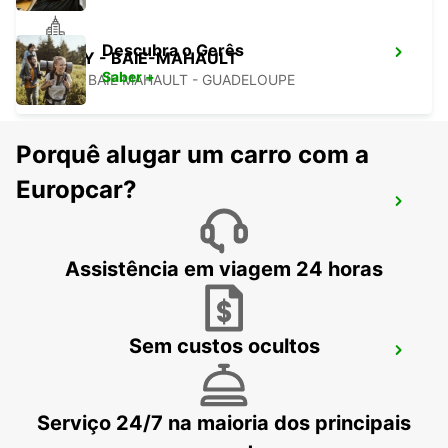
Descubra o Gerês
JARRY - BAIE-MAHAULT
Saber +
JARRY BAIE MAHAULT - GUADELOUPE
Porquê alugar um carro com a
Europcar?
ST. MICHAEL STATION
SAINT MICHAEL - BARBADOS
Assistência em viagem 24 horas
Sem custos ocultos
GRANTLY ADAMS AEROPORTO INT.
CHRIST CHURCH - BARBADOS
Serviço 24/7 na maioria dos principais