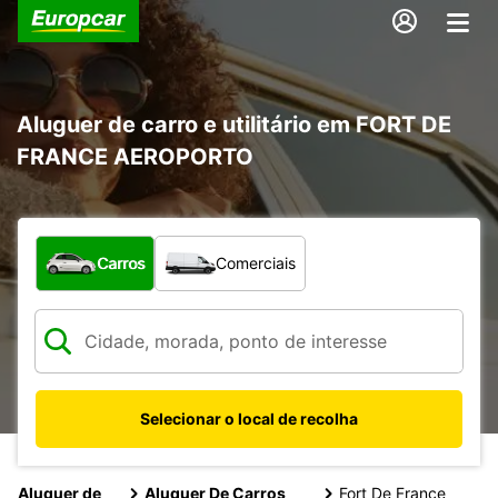
Aluguer de carro e utilitário em FORT DE
FRANCE AEROPORTO
Que tipo de veículo pretende?
Carros
Comerciais
Selecionar o local de recolha
Aluguer de
Aluguer De Carros
Fort De France