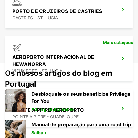
PORTO DE CRUZEIROS DE CASTRIES
CASTRIES - ST. LUCIA
Mais estações
AEROPORTO INTERNACIONAL DE
HEWANORRA
VIEUX FORT - ST. LUCIA
Os nossos artigos do blog em
Portugal
Desbloqueie os seus benefícios Privilege
For You
Adira gratuitamente
POINTE A PITRE AEROPORTO
POINTE A PITRE - GUADELOUPE
Manual de preparação para uma road trip
Saiba +