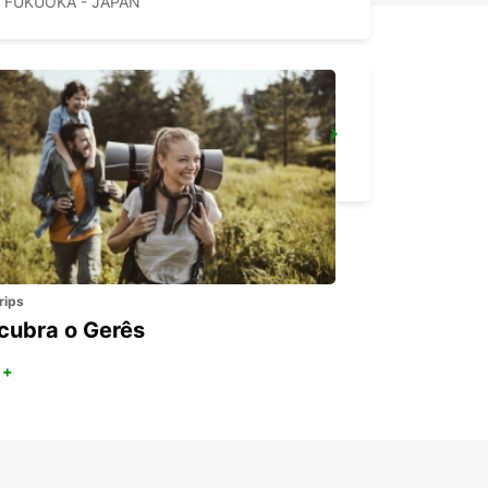
FUKUOKA - JAPAN
NAGASAKI AIRPORT
OMURA - JAPAN
rips
cubra o Gerês
 +