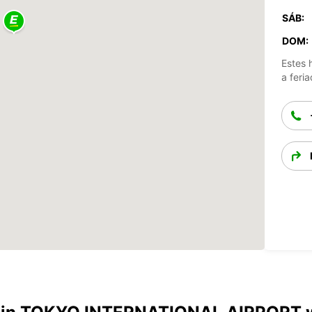
SÁB:
DOM:
Estes 
a feria