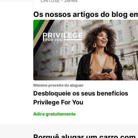
CHITOSE - JAPAN
Os nossos artigos do blog e
FUKUOKA AIRPORT INTERNATIONAL TERMINAL
FUKUOKA - JAPAN
Máximo proveito do aluguer
Desbloqueie os seus benefícios
Privilege For You
Adira gratuitamente
Porquê alugar um carro com