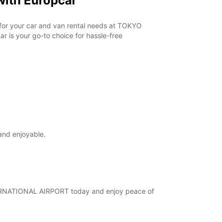
ith Europcar
r for your car and van rental needs at TOKYO
 is your go-to choice for hassle-free
and enjoyable.
INTERNATIONAL AIRPORT today and enjoy peace of