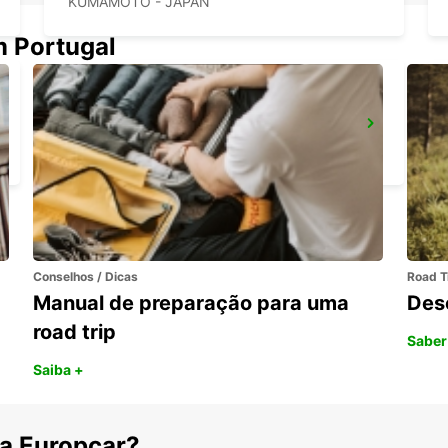
KUMAMOTO - JAPAN
m Portugal
KAGOSHIMA AIRPORT
KIRISHIMA - JAPAN
Conselhos / Dicas
Road T
Manual de preparação para uma
Des
road trip
Saber
Saiba +
 a Europcar?