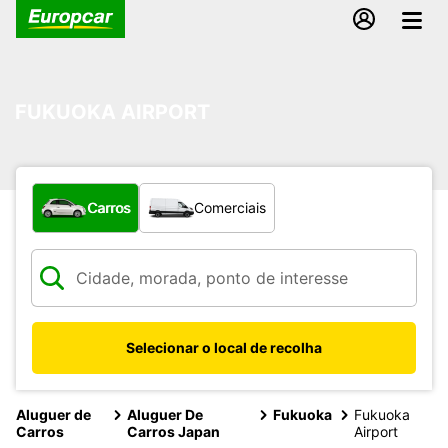
FUKUOKA AIRPORT
Que tipo de veículo pretende?
Carros
Comerciais
Selecionar o local de recolha
Aluguer de
Aluguer De
Fukuoka
Fukuoka
Carros
Carros Japan
Airport