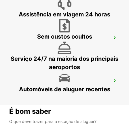
IZUMISANO - JAPAN
Assistência em viagem 24 horas
Sem custos ocultos
GANGNAM DOWNTOWN
SEOUL - KOREA(SOUTH)
Serviço 24/7 na maioria dos principais
aeroportos
YONGSAN DOWNTOWN
Automóveis de aluguer recentes
SEOUL - KOREA(SOUTH)
É bom saber
O que deve trazer para a estação de aluguer?