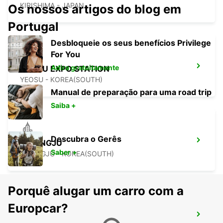
KIRISHIMA - JAPAN
Os nossos artigos do blog em
Portugal
Desbloqueie os seus benefícios Privilege
For You
Adira gratuitamente
YEOSU EXPO STATION
YEOSU - KOREA(SOUTH)
Manual de preparação para uma road trip
Saiba +
Descubra o Gerês
GWANGJU
Saber +
GWANGJU - KOREA(SOUTH)
Porquê alugar um carro com a
Europcar?
KANSAI INTERNATIONAL AIRPORT