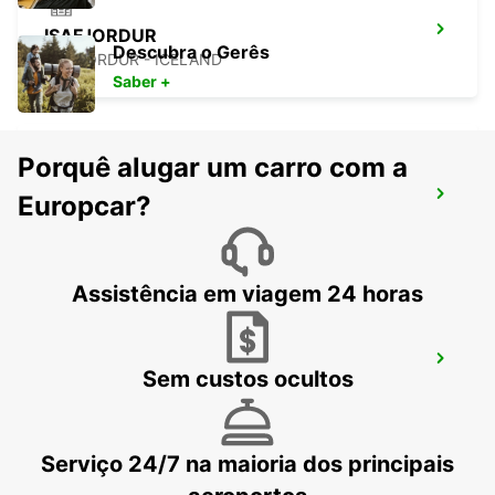
ISAFJORDUR
Descubra o Gerês
ISAFJORDUR - ICELAND
Saber +
Porquê alugar um carro com a
AKUREYRI AEROPORTO
Europcar?
AKUREYRI - ICELAND
Assistência em viagem 24 horas
AKUREYRI
Sem custos ocultos
AKUREYRI - ICELAND
Serviço 24/7 na maioria dos principais