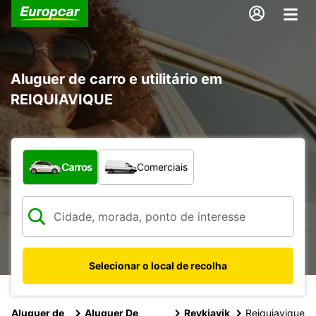
Aluguer de carro e utilitário em
REIQUIAVIQUE
Que tipo de veículo pretende?
Carros
Comerciais
Selecionar o local de recolha
Aluguer de
Aluguer De
Reykjavik
Reiquiavique