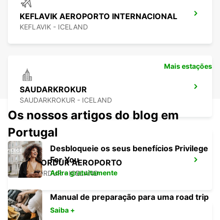
KEFLAVIK AEROPORTO INTERNACIONAL
KEFLAVIK - ICELAND
Mais estações
SAUDARKROKUR
SAUDARKROKUR - ICELAND
Os nossos artigos do blog em
Portugal
Desbloqueie os seus benefícios Privilege
For You
ISAFJORDUR AEROPORTO
Adira gratuitamente
ISAFJORDUR - ICELAND
Manual de preparação para uma road trip
Saiba +