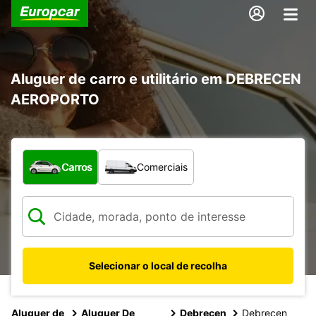
Aluguer de carro e utilitário em DEBRECEN
AEROPORTO
Que tipo de veículo pretende?
Carros
Comerciais
Selecionar o local de recolha
Aluguer de
Aluguer De
Debrecen
Debrecen