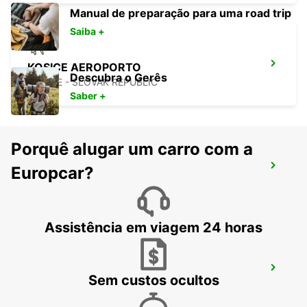
Manual de preparação para uma road trip
Saiba +
KOSICE AEROPORTO
Descubra o Gerês
KOSICE - SLOVAK REPUBLIC
Saber +
Porquê alugar um carro com a
KECSKEMET
Europcar?
KECSKEMET - HUNGARY
Assistência em viagem 24 horas
CLUJ NAPOCA AEROPORTO
Sem custos ocultos
CLUJ NAPOCA - ROMANIA