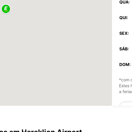
QUA:
QUI:
SEX:
SÁB:
DOM:
*com c
Estes 
a feria