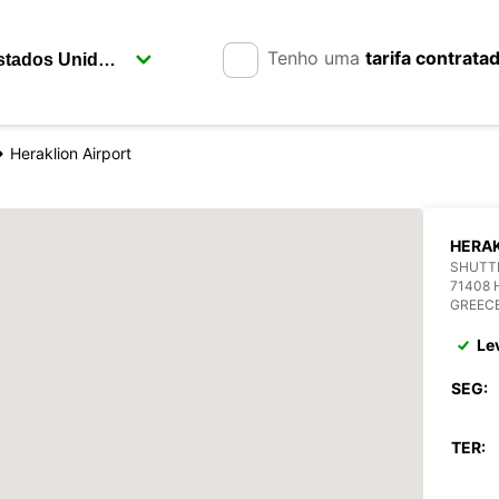
Tenho uma
tarifa contrata
Heraklion Airport
HERAK
SHUTTL
71408 
GREEC
Le
SEG:
TER: