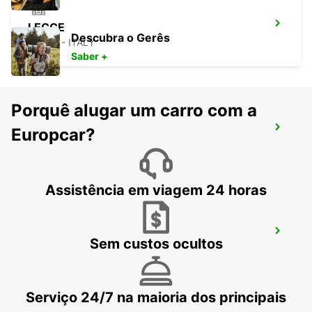
LECCE
Descubra o Gerês
LECCE - ITALY
Saber +
Porquê alugar um carro com a
OHRID METROPOL LAKE RESORT
Europcar?
OHRID - MACEDONIA
Assistência em viagem 24 horas
KEFALONIA AIRPORT
Sem custos ocultos
KEFALONIA - GREECE
Serviço 24/7 na maioria dos principais