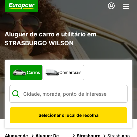
Aluguer de carro e utilitário em
STRASBURGO WILSON
Que tipo de veículo pretende?
Carros
Comerciais
Selecionar o local de recolha
Aluguer de
Aluguer De
Strasbourg
Strasburgo