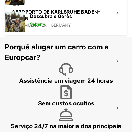
AEROPORTO DE KARLSRUHE BADEN-
Descubra o Gerês
BADEN
Saber +
RHEINMUENSTER - GERMANY
Porquê alugar um carro com a
Europcar?
BADEN-BADEN
BADEN-BADEN - GERMANY
Assistência em viagem 24 horas
Sem custos ocultos
RASTATT MERCEDES-BENZ FORUM
(APENAS DEVOLUÇÃO)
RASTATT - GERMANY
Serviço 24/7 na maioria dos principais