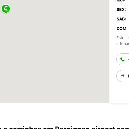
SEX:
SÁB:
DOM:
Estes 
a feria