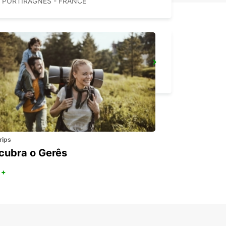
PORTIRAGNES - FRANCE
AEROPORTO DE CASTRES
LABRUGUIERE - FRANCE
rips
cubra o Gerês
 +