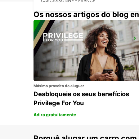
CARCASSONNE - FRANCE
Os nossos artigos do blog e
ESTAÇÃO CENTRAL DE GIRONA
GERONA - SPAIN
Máximo proveito do aluguer
Desbloqueie os seus benefícios
Privilege For You
Adira gratuitamente
Porquê alugar um carro com