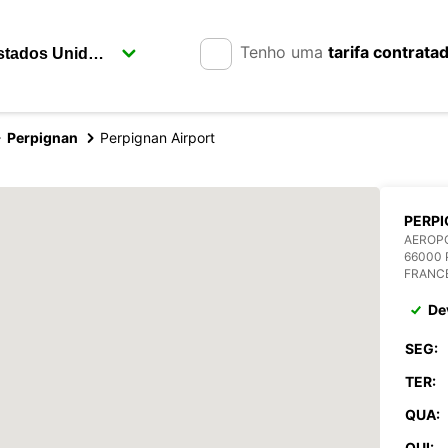
Tenho uma
tarifa contrata
Perpignan
Perpignan Airport
PERPI
AEROPO
66000 
FRANC
De
SEG:
TER:
QUA:
QUI: