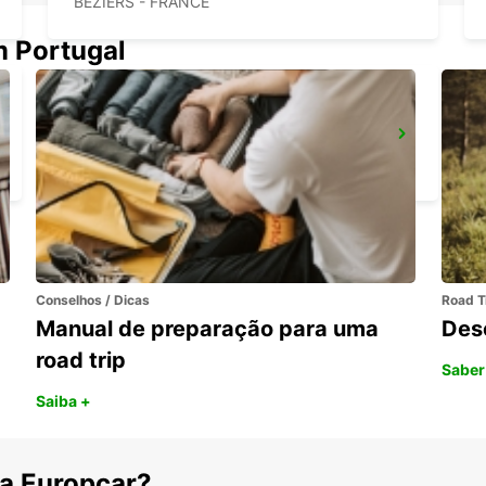
BEZIERS - FRANCE
m Portugal
AEROPORTO DE GERONA
VILOBÍ D'ONYAR - SPAIN
Conselhos / Dicas
Road T
Manual de preparação para uma
Des
road trip
Saber
Saiba +
 a Europcar?