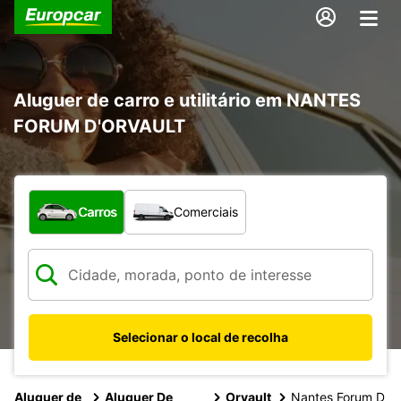
Aluguer de carro e utilitário em NANTES
FORUM D'ORVAULT
Que tipo de veículo pretende?
Carros
Comerciais
Selecionar o local de recolha
Aluguer de
Aluguer De
Orvault
Nantes Forum D