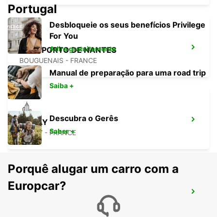
Portugal
Desbloqueie os seus benefícios Privilege
For You
Adira gratuitamente
AEROPORTO DE NANTES
BOUGUENAIS - FRANCE
Manual de preparação para uma road trip
Saiba +
Descubra o Gerês
NOZAY
Saber +
NOZAY - FRANCE
Porquê alugar um carro com a
Europcar?
ANCENIS
ANCENIS - FRANCE