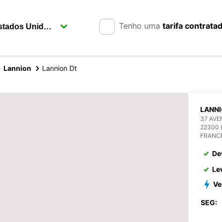
Tenho uma
tarifa contrata
Lannion
Lannion Dt
LANN
37 AVE
22300
FRANC
De
Le
Ve
SEG: