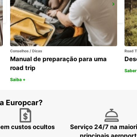
BREST
BREST - FRANCE
Conselhos / Dicas
Road T
Manual de preparação para uma
Des
road trip
Saber
Saiba +
 a Europcar?
em custos ocultos
Serviço 24/7 na maior
principais aeropor