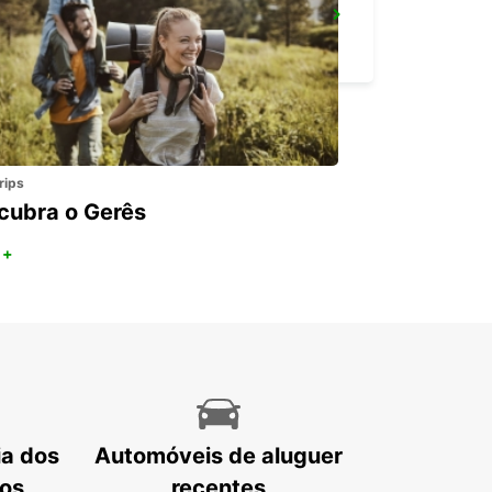
PONTIVY
PONTIVY - FRANCE
rips
cubra o Gerês
 +
ia dos
Automóveis de aluguer
tos
recentes