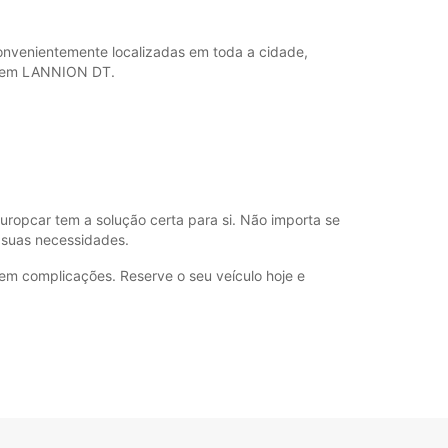
00:00 - 07:59*
12:01 - 13:59*
18:01 - 23:59*
venientemente localizadas em toda a cidade,
ia em LANNION DT.
09:00 - 12:00
00:00 - 08:59*
12:01 - 23:59*
Fechado
ustos adicionais
horários de funcionamento podem variar devido
uropcar tem a solução certa para si. Não importa se
dos.
s suas necessidades.
em complicações. Reserve o seu veículo hoje e
+33 (0) 296487764
Itinerário