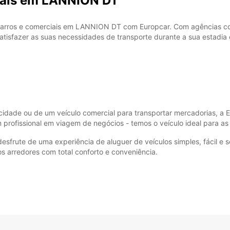
iais em LANNION DT
arros e comerciais em LANNION DT com Europcar. Com agências con
 satisfazer as suas necessidades de transporte durante a sua estad
SÁB:
DOM:
*com c
Estes 
idade ou de um veículo comercial para transportar mercadorias, a E
a feria
um profissional em viagem de negócios - temos o veículo ideal para a
rute de uma experiência de aluguer de veículos simples, fácil e s
os arredores com total conforto e conveniência.