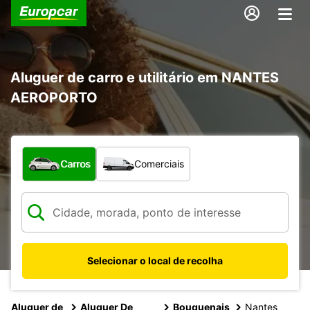
Aluguer de carro e utilitário em NANTES
AEROPORTO
Que tipo de veículo pretende?
Carros
Comerciais
Selecionar o local de recolha
Aluguer de
Aluguer De
Bouguenais
Nantes