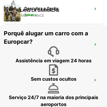
Descubra o Gerês
CHALLANS LA GARNACHE
Saber +
CHALLANS - FRANCE
Porquê alugar um carro com a
Europcar?
PORNIC
PORNIC - FRANCE
Assistência em viagem 24 horas
Sem custos ocultos
ANCENIS
ANCENIS - FRANCE
Serviço 24/7 na maioria dos principais
aeroportos