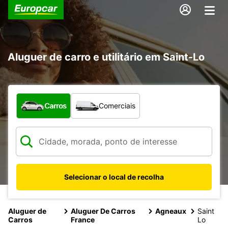
Aluguer de carro e utilitário em Saint-Lo
Que tipo de veículo pretende?
Carros
Comerciais
Selecionar o local de recolha
Aluguer de
Aluguer De Carros
Agneaux
Saint
Carros
France
Lo