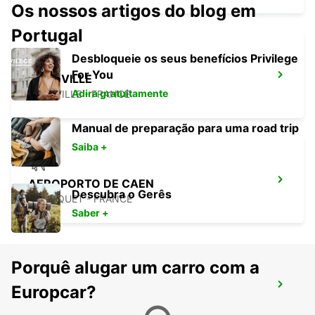
Os nossos artigos do blog em
Portugal
Desbloqueie os seus benefícios Privilege
For You
GRANVILLE
Adira gratuitamente
GRANVILLE - FRANCE
Manual de preparação para uma road trip
Saiba +
AEROPORTO DE CAEN
Descubra o Gerês
CARPIQUET - FRANCE
Saber +
Porquê alugar um carro com a
AVRANCHES
Europcar?
ST SENIER SOUS AVRANCHES - FRANCE