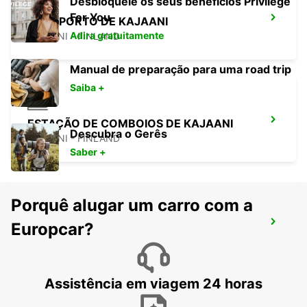
Desbloqueie os seus benefícios Privilege
For You
AEROPORTO DE KAJAANI
Adira gratuitamente
KAJAANI - FINLAND
Manual de preparação para uma road trip
Saiba +
ESTAÇÃO DE COMBOIOS DE KAJAANI
Descubra o Gerês
KAJAANI - FINLAND
Saber +
Porquê alugar um carro com a
KAJAANI CENTRO DA CIDADE
Europcar?
KAJAANI - FINLAND
Assistência em viagem 24 horas