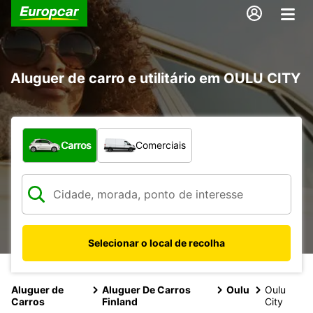
Aluguer de carro e utilitário em OULU CITY
Que tipo de veículo pretende?
Carros
Comerciais
Selecionar o local de recolha
Aluguer de
Aluguer De Carros
Oulu
Oulu
Carros
Finland
City