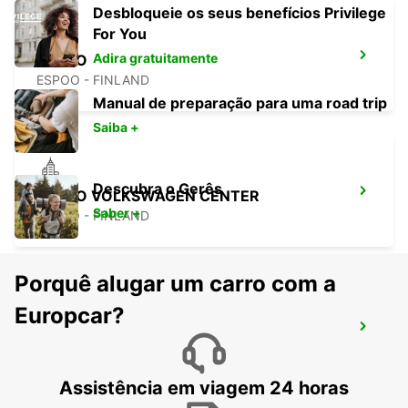
Desbloqueie os seus benefícios Privilege
For You
Adira gratuitamente
ESPOO
ESPOO - FINLAND
Manual de preparação para uma road trip
Saiba +
Descubra o Gerês
ESPOO VOLKSWAGEN CENTER
Saber +
ESPOO - FINLAND
Porquê alugar um carro com a
Europcar?
TALLINN AEROPORTO
TALLINN - ESTONIA
Assistência em viagem 24 horas