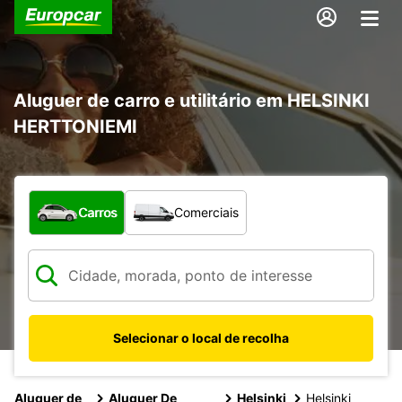
Aluguer de carro e utilitário em HELSINKI
HERTTONIEMI
Que tipo de veículo pretende?
Carros
Comerciais
Selecionar o local de recolha
Aluguer de
Aluguer De
Helsinki
Helsinki