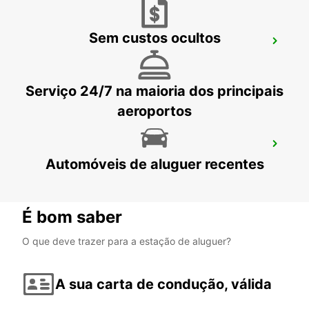
Sem custos ocultos
LAHTI CENTRO DA CIDADE
LAHTI - FINLAND
Serviço 24/7 na maioria dos principais
aeroportos
TALLINN CITY
Automóveis de aluguer recentes
TALLINN - ESTONIA
É bom saber
O que deve trazer para a estação de aluguer?
A sua carta de condução, válida