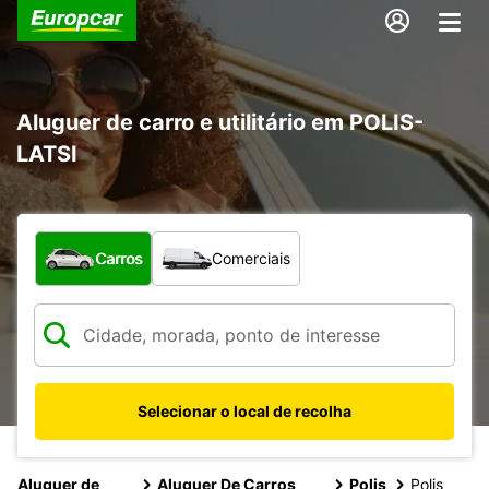
Aluguer de carro e utilitário em POLIS-
LATSI
Que tipo de veículo pretende?
Carros
Comerciais
Selecionar o local de recolha
Aluguer de
Aluguer De Carros
Polis
Polis