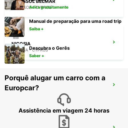
LIMASSOL BELMAR
Adira gratuitamente
LIMASSOL - CYPRUS
Manual de preparação para uma road trip
Saiba +
NICOSIA
Descubra o Gerês
NICOSIA - CYPRUS
Saber +
Porquê alugar um carro com a
LARNACA
Europcar?
LARNACA - CYPRUS
Assistência em viagem 24 horas