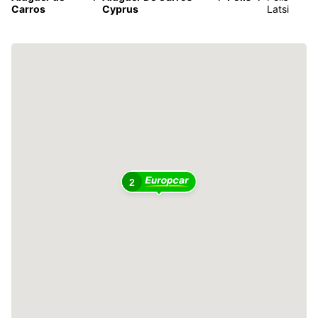
Carros
Cyprus
Latsi
2