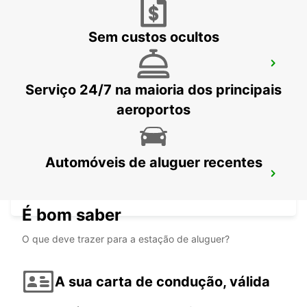
Sem custos ocultos
AEROPORTO DE GUARULHOS MEET AND
GREET
Serviço 24/7 na maioria dos principais
SAO PAULO - BRAZIL
aeroportos
Automóveis de aluguer recentes
DURAZNO CITY
DURAZNO - URUGUAY
É bom saber
O que deve trazer para a estação de aluguer?
A sua carta de condução, válida