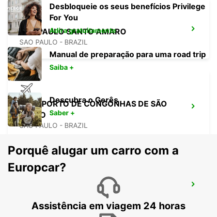
Desbloqueie os seus benefícios Privilege
For You
Adira gratuitamente
SAO PAULO SANTO AMARO
SAO PAULO - BRAZIL
Manual de preparação para uma road trip
Saiba +
Descubra o Gerês
AEROPORTO DE CONGONHAS DE SÃO
Saber +
PAULO
SAO PAULO - BRAZIL
Porquê alugar um carro com a
Europcar?
GUARULHOS DOWNTOWN
GUARULHOS - BRAZIL
Assistência em viagem 24 horas