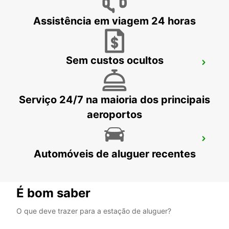
TIVAT - MONTENEGRO
Assistência em viagem 24 horas
Sem custos ocultos
SKOPJE HOTEL TCC GRAND PLAZA
SKOPJE - MACEDONIA
Serviço 24/7 na maioria dos principais
aeroportos
SKOPJE ALEKSANDAR PALACE HOTEL
Automóveis de aluguer recentes
SKOPJE - MACEDONIA
É bom saber
O que deve trazer para a estação de aluguer?