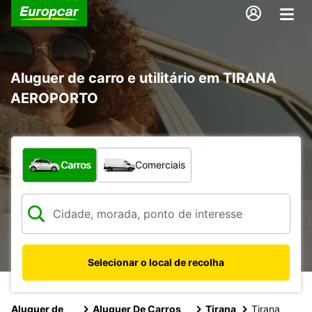
Aluguer de carro e utilitário em TIRANA
AEROPORTO
Que tipo de veículo pretende?
Carros
Comerciais
Selecionar o local de recolha
Aluguer de
Aluguer De Carros
Tirana
Tirana