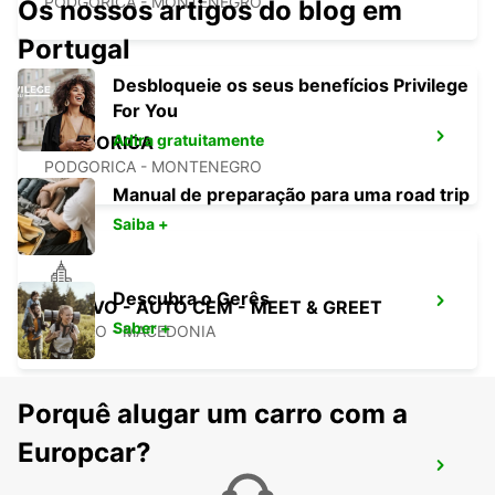
PODGORICA - MONTENEGRO
Os nossos artigos do blog em
Portugal
Desbloqueie os seus benefícios Privilege
For You
Adira gratuitamente
PODGORICA
PODGORICA - MONTENEGRO
Manual de preparação para uma road trip
Saiba +
Descubra o Gerês
TETOVO - AUTO CEM - MEET & GREET
Saber +
TETOVO - MACEDONIA
Porquê alugar um carro com a
Europcar?
TIVAT AIRPORT