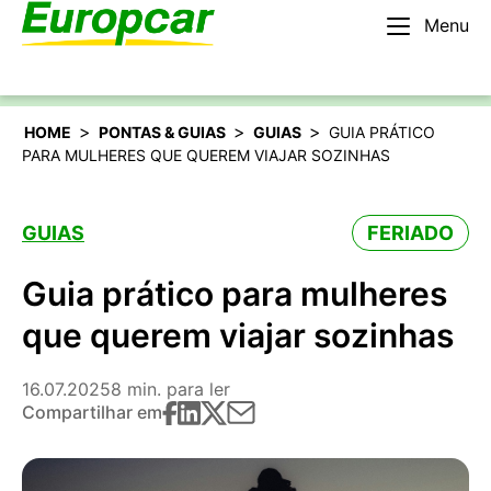
Menu
Português
Alugar um carro
>
>
>
HOME
PONTAS & GUIAS
GUIAS
GUIA PRÁTICO
PARA MULHERES QUE QUEREM VIAJAR SOZINHAS
GUIAS
FERIADO
Guia prático para mulheres
que querem viajar sozinhas
16.07.2025
8 min. para ler
Compartilhar em