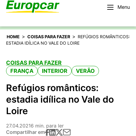
Menu
Português
Alugar um carro
>
>
HOME
COISAS PARA FAZER
REFÚGIOS ROMÂNTICOS:
ESTADIA IDÍLICA NO VALE DO LOIRE
COISAS PARA FAZER
FRANÇA
INTERIOR
VERÃO
Refúgios românticos:
estadia idílica no Vale do
Loire
27.04.2021
6 min. para ler
Compartilhar em