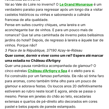
Vai ao Vale do Loire no inverno? O
Le Grand Monarque
é um
verdadeiro paraíso para regressar após um longo dia a visitar
castelos históricos ou vinhas e saboreando a culinária
francesa de alta qualidade.
Pense em suites country chiques, uma lareira e um
aconchegante bar de vinhos. E para um pouco mais de
romance? Que tal uma caminhada de inverno pelos belíssimos
jardins do hotel? Depois, de regresso à lareira e àquele bar de
vinhos. Porque não?
3 Place de la République, 37190 Azay-le-Rideau
Quer comer, dormir e viver como um rei? Espere até marcar
uma estadia no Château d’Artigny
Quer uma pausa romântica acompanhada de glamour? O
cinco estrelas
Château d’Artigny e Spa
é o eleito para si.
Foi construído por um famoso perfumista. Ele não só tinha faro
para aromas, como também tinha olho para um pouco de
glamour e adorava festas. Os loucos anos 20 definitivamente
estiverem ao rubro neste local! E agora, ainda se passa o
mesmo. Pense em janelas do chão ao teto, escadarias
extensas e quartos de pé-direito alto decorados em cores
pastel e belos papeis de parede estampado.