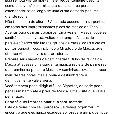
Esta remota vila de montanha é frequentemente descrita
como uma versão em miniatura daquela área peruana,
estendendo-se ao longo de uma crista coroada por uma
grande rocha.
Não tem medo de alturas? A estrada ascendente serpenteia
em torno dos impressionantes picos do maciço de Teno.
Apenas para os mais corajosos! Uma vez em Masca, você se
sentirá como se tivesse voltado no tempo. As ruas de
paralelepípedos dão lugar a grupos de casas locais e vários
pontos panorâmicos, incluindo o Miradouro de Masca, que
oferece vistas incríveis dos arredores.
Prepare seus sapatos de caminhada! O trilho da ravina de
Masca atravessa uma garganta mágica repleta de palmeiras
que termina na praia de Masca. A caminhada leva um pouco
mais de três horas, mas a praia é deslumbrante e
definitivamente vale a pena.
Você também pode dirigir até Los Gigantes, de onde pode
pegar um barco até a praia de Masca. Uma visita que vale a
pena fazer.
Se você quer impressionar sua cara-metade…
Está de férias com seu parceiro? Se deseja organizar um
encontro que eles nunca esquecerão, prepare um piquenique