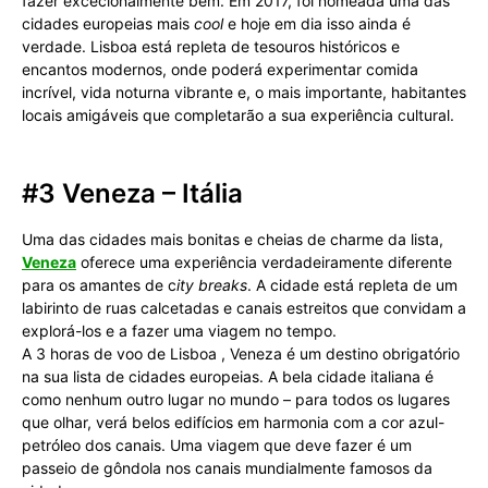
fazer excecionalmente bem. Em 2017, foi nomeada uma das
cidades europeias mais
cool
e hoje em dia isso ainda é
verdade. Lisboa está repleta de tesouros históricos e
encantos modernos, onde poderá experimentar comida
incrível, vida noturna vibrante e, o mais importante, habitantes
locais amigáveis ​​que completarão a sua experiência cultural.
#3 Veneza – Itália
Uma das cidades mais bonitas e cheias de charme da lista,
Veneza
oferece uma experiência verdadeiramente diferente
para os amantes de c
ity breaks
. A cidade está repleta de um
labirinto de ruas calcetadas e canais estreitos que convidam a
explorá-los e a fazer uma viagem no tempo.
A 3 horas de voo de Lisboa
, Veneza é um destino obrigatório
na sua lista de cidades europeias. A bela cidade italiana é
como nenhum outro lugar no mundo – para todos os lugares
que olhar, verá belos edifícios em harmonia com a cor azul-
petróleo dos canais. Uma viagem que deve fazer é um
passeio de gôndola nos canais mundialmente famosos da