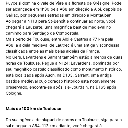
Puycelsi domina o vale de Vère e a floresta de Grésigne. Pode
ser alcançada em 1h30 pela A68 em direção a Albi, depois de
Gaillac, por pequenas estradas em direção a Montauban.
Ao pegar a N113 para St-Benoît e continuar ao norte, você
chegará a Lauzerte, uma magnífica bastide medieval no
caminho para Santiago de Compostela.
Mais perto de Toulouse, entre Albi e Castres a 77 km pela
A68, a aldeia medieval de Lautrec é uma antiga viscondessa
classificada entre as mais belas aldeias da França.
No Gers, Lavardens e Sarrant também estão a menos de duas
horas de Toulouse. Pegue a N124; Lavardens, dominada por
seu magnífico castelo classificado como monumento histórico,
está localizada após Auch, na D103. Sarrant, uma antiga
bastide medieval cujo coração histórico está notavelmente
preservado, encontra-se após Isle-Jourdain, na D165 após
Cologne.
Mais de 100 km de Toulouse
Da sua agência de aluguel de carros em Toulouse, siga para o
sul e pegue a A64. 112 km adiante, você chegará à