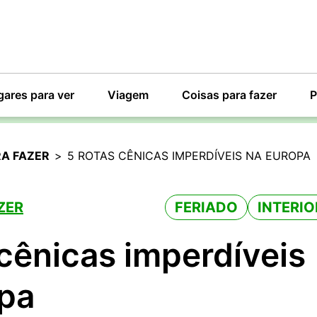
gares para ver
Viagem
Coisas para fazer
P
RA FAZER
>
5 ROTAS CÊNICAS IMPERDÍVEIS NA EUROPA
ZER
FERIADO
INTERIO
 cênicas imperdíveis
pa