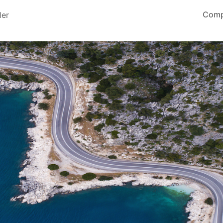
Comp
ler