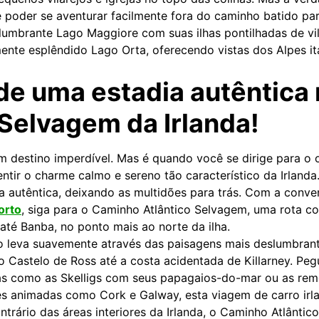
 poder se aventurar facilmente fora do caminho batido para
umbrante Lago Maggiore com suas ilhas pontilhadas de vi
ente esplêndido Lago Orta, oferecendo vistas dos Alpes ita
de uma estadia autêntica
 Selvagem da Irlanda!
m destino imperdível. Mas é quando você se dirige para o o
tir o charme calmo e sereno tão característico da Irlanda
da autêntica, deixando as multidões para trás. Com a conv
orto
, siga para o Caminho Atlântico Selvagem, uma rota co
até Banba, no ponto mais ao norte da ilha.
o leva suavemente através das paisagens mais deslumbrant
o Castelo de Ross até a costa acidentada de Killarney. Pe
das como as Skelligs com seus papagaios-do-mar ou as remo
s animadas como Cork e Galway, esta viagem de carro irla
ontrário das áreas interiores da Irlanda, o Caminho Atlânt