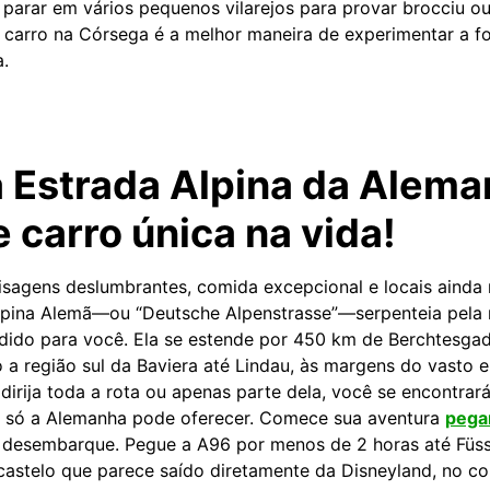
parar em vários pequenos vilarejos para provar brocciu ou
carro na Córsega é a melhor maneira de experimentar a f
a.
la Estrada Alpina da Al
 carro única na vida!
isagens deslumbrantes, comida excepcional e locais ainda 
Alpina Alemã—ou “Deutsche Alpenstrasse”—serpenteia pela
dido para você. Ela se estende por 450 km de Berchtesgad
 a região sul da Baviera até Lindau, às margens do vasto 
dirija toda a rota ou apenas parte dela, você se encontra
e só a Alemanha pode oferecer. Comece sua aventura
pega
o desembarque. Pegue a A96 por menos de 2 horas até Füss
castelo que parece saído diretamente da Disneyland, no 