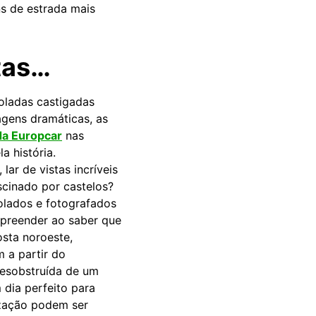
ns de estrada mais
tas…
oladas castigadas
agens dramáticas, as
da Europcar
nas
a história.
ar de vistas incríveis
cinado por castelos?
solados e fotografados
rpreender ao saber que
sta noroeste,
 a partir do
desobstruída de um
dia perfeito para
ização podem ser