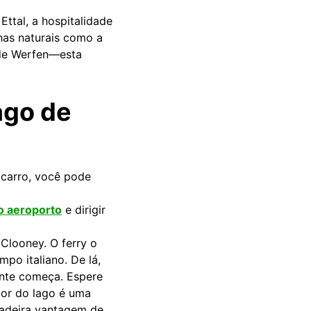
Ettal, a hospitalidade
has naturais como a
 de Werfen—esta
ago de
 carro, você pode
o aeroporto
e dirigir
Clooney. O ferry o
mpo italiano. De lá,
ente começa. Espere
dor do lago é uma
dadeira vantagem de