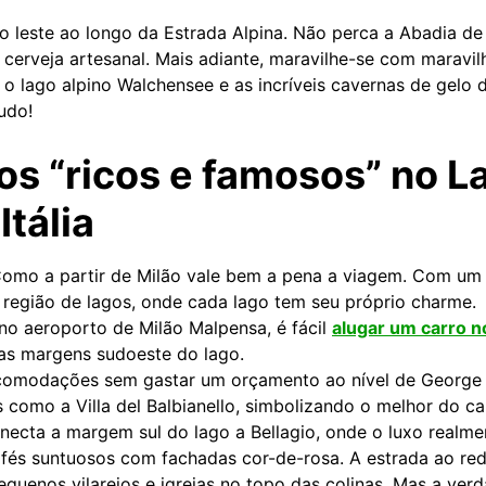
o leste ao longo da Estrada Alpina. Não perca a Abadia de 
cerveja artesanal. Mais adiante, maravilhe-se com maravil
 o lago alpino Walchensee e as incríveis cavernas de gelo
udo!
os “ricos e famosos” no L
Itália
 Como a partir de Milão vale bem a pena a viagem. Com um
a região de lagos, onde cada lago tem seu próprio charme.
o aeroporto de Milão Malpensa, é fácil
alugar um carro n
as margens sudoeste do lago.
comodações sem gastar um orçamento ao nível de George 
s como a Villa del Balbianello, simbolizando o melhor do ca
necta a margem sul do lago a Bellagio, onde o luxo realm
afés suntuosos com fachadas cor-de-rosa. A estrada ao re
equenos vilarejos e igrejas no topo das colinas. Mas a ver