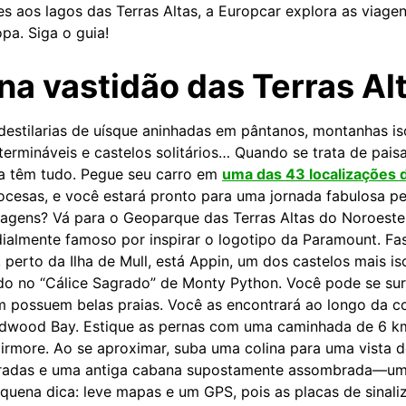
s aos lagos das Terras Altas, a Europcar explora as viage
pa. Siga o guia!
na vastidão das Terras Al
destilarias de uísque aninhadas em pântanos, montanhas is
ntermináveis e castelos solitários… Quando se trata de pais
ia têm tudo. Pegue seu carro em
uma das 43 localizações 
ocesas, e você estará pronto para uma jornada fabulosa pel
agens? Vá para o Geoparque das Terras Altas do Noroeste, l
almente famoso por inspirar o logotipo da Paramount. Fas
perto da Ilha de Mull, está Appin, um dos castelos mais i
do no “Cálice Sagrado” de Monty Python. Você pode se su
m possuem belas praias. Você as encontrará ao longo da co
dwood Bay. Estique as pernas com uma caminhada de 6 km
irmore. Ao se aproximar, suba uma colina para uma vista 
ouradas e uma antiga cabana supostamente assombrada—um 
equena dica: leve mapas e um GPS, pois as placas de sinal