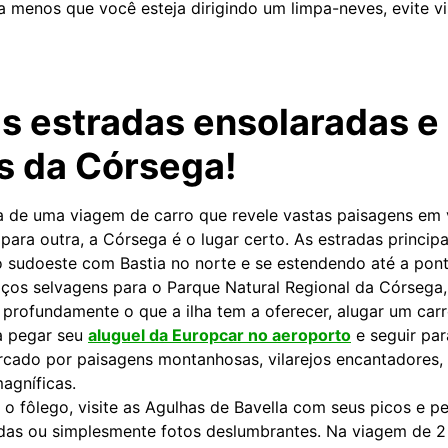
a menos que você esteja dirigindo um limpa-neves, evite vis
as estradas ensolaradas e
s da Córsega!
 de uma viagem de carro que revele vastas paisagens em 
ara outra, a Córsega é o lugar certo. As estradas principa
 sudoeste com Bastia no norte e se estendendo até a ponta
aços selvagens para o Parque Natural Regional da Córsega, 
 profundamente o que a ilha tem a oferecer, alugar um car
a pegar seu
aluguel da Europcar no aeroporto
e seguir para
rcado por paisagens montanhosas, vilarejos encantadores, 
agníficas.
r o fôlego, visite as Agulhas de Bavella com seus picos e pe
das ou simplesmente fotos deslumbrantes. Na viagem de 2