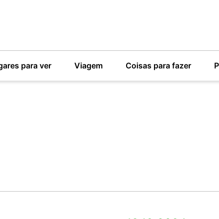
gares para ver
Viagem
Coisas para fazer
P