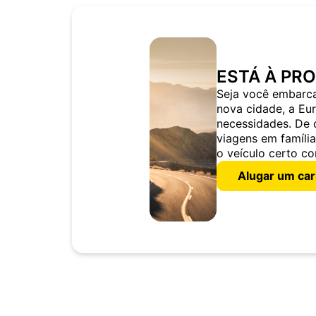
ESTÁ À PR
Seja você embarc
nova cidade, a Eu
necessidades. De 
viagens em famíli
o veículo certo co
Alugar um car