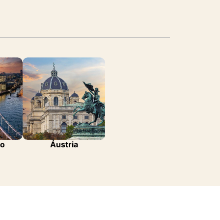
do
Áustria