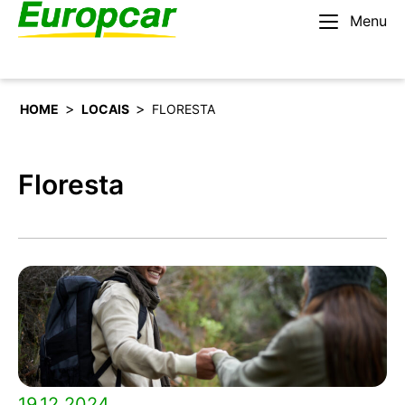
Menu
Português
Alugar um carro
>
>
HOME
LOCAIS
FLORESTA
Floresta
19.12.2024