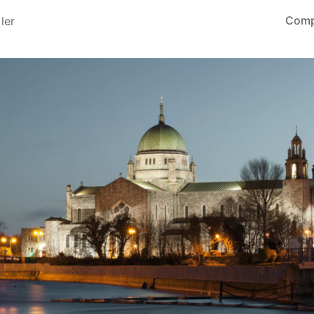
Comp
ler