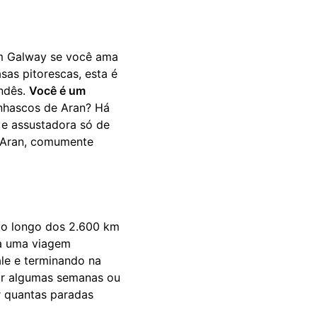
 em Galway se você ama
as pitorescas, esta é
andês.
Você é um
nhascos de Aran? Há
e assustadora só de
de Aran, comumente
ao longo dos 2.600 km
ra uma viagem
le e terminando na
por algumas semanas ou
r quantas paradas