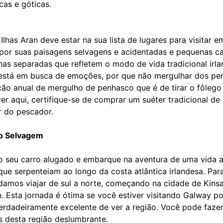
cas e góticas.
Ilhas Aran deve estar na sua lista de lugares para visitar
or suas paisagens selvagens e acidentadas e pequenas cas
has separadas que refletem o modo de vida tradicional irl
está em busca de emoções, por que não mergulhar dos pe
 anual de mergulho de penhasco que é de tirar o fôlego 
iver aqui, certifique-se de comprar um suéter tradicional 
r do pescador.
co Selvagem
o seu carro alugado e embarque na aventura de uma vida 
 que serpenteiam ao longo da costa atlântica irlandesa. Pa
damos viajar de sul a norte, começando na cidade de Kinsa
n. Esta jornada é ótima se você estiver visitando Galway 
erdadeiramente excelente de ver a região. Você pode faze
s desta região deslumbrante.