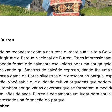
 Burren
do se reconectar com a natureza durante sua visita a Galw
rigir até o Parque Nacional de Burren. Estes impressionant
tocada foram originalmente esculpidos por uma antiga gelei
eixando quilômetros de calcário exposto, dando-lhe uma 
asta gama de flores silvestres que crescem no parque, esp
rão. Você sabia que a Irlanda cultiva orquídeas que podem
e também abriga várias cavernas que se formaram à medida
milhões de anos. Burren é certamente um lugar para entusi
eressados na formação do parque.
Moher