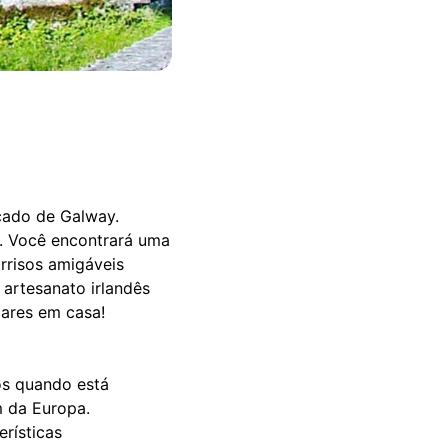
cado de Galway.
r. Você encontrará uma
rrisos amigáveis
artesanato irlandês
iares em casa!
os quando está
m da Europa.
rísticas