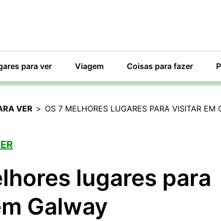
gares para ver
Viagem
Coisas para fazer
P
ARA VER
>
OS 7 MELHORES LUGARES PARA VISITAR EM
VER
lhores lugares para
 em Galway