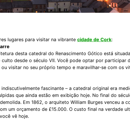
es lugares para visitar na vibrante
cidade de Cork
:
Barre
itetura desta catedral do Renascimento Gótico está situad
 culto desde o século VII. Você pode optar por participar
 ou visitar no seu próprio tempo e maravilhar-se com os vi
é indiscutivelmente fascinante – a catedral original era med
pidas que ainda estão em exibição hoje. No final do século
i demolida. Em 1862, o arquiteto William Burges venceu a 
o com um orçamento de £15.000. O custo final na verdade u
 você vê hoje.