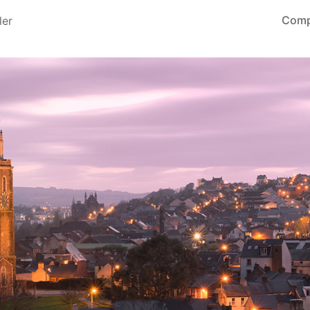
Comp
ler