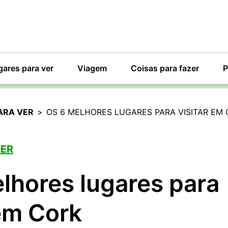
gares para ver
Viagem
Coisas para fazer
P
ARA VER
>
OS 6 MELHORES LUGARES PARA VISITAR EM
VER
lhores lugares para
 em Cork