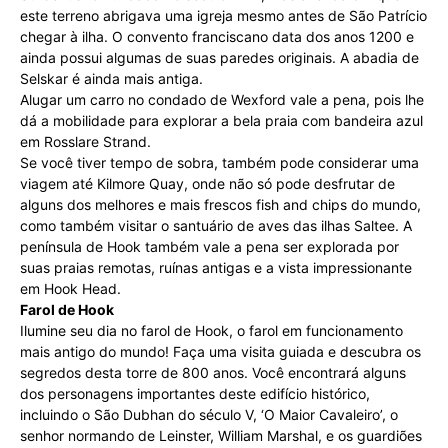
este terreno abrigava uma igreja mesmo antes de São Patrício
chegar à ilha. O convento franciscano data dos anos 1200 e
ainda possui algumas de suas paredes originais. A abadia de
Selskar é ainda mais antiga.
Alugar um carro no condado de Wexford vale a pena, pois lhe
dá a mobilidade para explorar a bela praia com bandeira azul
em Rosslare Strand.
Se você tiver tempo de sobra, também pode considerar uma
viagem até Kilmore Quay, onde não só pode desfrutar de
alguns dos melhores e mais frescos fish and chips do mundo,
como também visitar o santuário de aves das ilhas Saltee. A
península de Hook também vale a pena ser explorada por
suas praias remotas, ruínas antigas e a vista impressionante
em Hook Head.
Farol de Hook
Ilumine seu dia no farol de Hook, o farol em funcionamento
mais antigo do mundo! Faça uma visita guiada e descubra os
segredos desta torre de 800 anos. Você encontrará alguns
dos personagens importantes deste edifício histórico,
incluindo o São Dubhan do século V, ‘O Maior Cavaleiro’, o
senhor normando de Leinster, William Marshal, e os guardiões