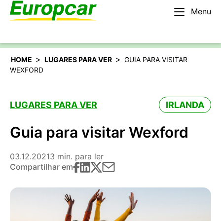
Menu
Português
Alugar um carro
>
>
HOME
LUGARES PARA VER
GUIA PARA VISITAR
WEXFORD
LUGARES PARA VER
IRLANDA
Guia para visitar Wexford
03.12.2021
3 min. para ler
Compartilhar em